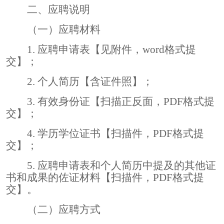
二、应聘说明
（一）应聘材料
1.
应聘
申请表【见附件，
word
格式提
交】；
2.
个人简历
【含证件照】；
3.
有效
身份证【扫描正反面，
PDF
格式提
交】；
4.
学历
学位证书【扫描件，
PDF
格式提
交】；
5.
应聘
申请表和个人简历中提及的
其他证
书
和成果的佐证材料【扫描件，
PDF
格式提
交】。
（二）应聘方式