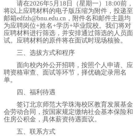
请在
2026
年
5
月
18
日
（
星期一
）
18:00
前，
将以上应聘材料的电子版压缩为附件，投递
至
邮箱
edfzh@bnu.edu.cn
，附件名和邮件主题均
为应聘岗位
+
姓名
+
学历
+
毕业院校。我们将对
应聘材料进行筛选，并安排通过筛选的人员面
试。应聘材料的原件将在面试时现场核验。
三、选拔方式和程序
面向校内外公开招聘，按照个人申请、应
聘资格审查、面试等环节，择优确定录用名
单。
四、福利待遇
签订北京师范大学珠海校区教育发展基金
会劳动合同，按国家规定缴纳社会基本保险和
住房公积金，具体薪资待遇面议。
五、联系方式