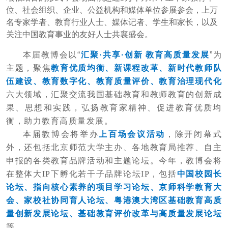
位、社会组织、企业、公益机构和媒体单位参展参会，上万
募款项目
名专家学者、教育行业人士、媒体记者、学生和家长，以及
关注中国教育事业的友好人士共襄盛会。
捐赠途径
本届教博会以“
汇聚·共享·创新 教育高质量发展
”为
主题，聚焦
教育优质均衡、新课程改革、新时代教师队
伍建设、教育数字化、教育质量评价、教育治理现代化
志愿者团队
六大领域，汇聚交流我国基础教育和教师教育的创新成
果、思想和实践，弘扬教育家精神、促进教育优质均
衡，助力教育高质量发展。
信息公开
本届教博会将举办
上百场会议活动
，除开闭幕式
外，还包括北京师范大学主办、各地教育局推荐、自主
申报的各类教育品牌活动和主题论坛。
今年，教博会将
在整体大IP下孵化若干子品牌论坛IP，包括
中国校园长
论坛、指向核心素养的项目学习论坛、京师科学教育大
会、家校社协同育人论坛、粤港澳大湾区基础教育高质
量创新发展论坛、基础教育评价改革与高质量发展论坛
等。